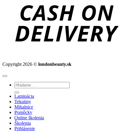
D
Copyright 2026 ©
londonbeauty.sk
Hľadať:
Laminácia
Tekutiny
Mihalnice
Pomôcky
Online školenia
Školenia
Prihlásenie