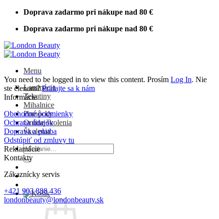
Skip
Doprava zadarmo pri nákupe nad 80 €
to
Doprava zadarmo pri nákupe nad 80 €
content
Menu
You need to be logged in to view this content. Prosím
Log In
. Nie
Laminácia
ste členom?
Pridajte sa k nám
Tekutiny
Informácie
Mihalnice
Obchodné podmienky
Pomôcky
Ochrana údajov
Online školenia
Doprava a platba
Školenia
Odstúpiť od zmluvy tu
Hľadať:
Reklamácie
Kontakty
Zákaznícky servis
+421 903 888 436
londonbeauty@londonbeauty.sk
V