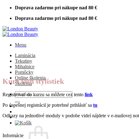
Skip
Doprava zadarmo pri nákupe nad 80 €
to
Doprava zadarmo pri nákupe nad 80 €
content
Menu
Laminácia
Tekutiny
Mihalnice
Pomôcky
Online školenia
Kurz lash stylistiek
Školenia
Hľadať:
Registrovať do kurzu sa môžete cez tento
link
Po úspešnej registrácií je potrebné prihlásiť sa
tu
Odkazy na jednotlivé moduly v podobe videí nájdete v e-mailovej notif
Informácie