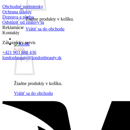
Obchodné podmienky
Ochrana údajov
Doprava a platba
Žiadne produkty v košíku.
Odstúpiť od zmluvy tu
Reklamácie
Vrátiť sa do obchodu
Kontakty
Zákaznícky servis
Košík
+421 903 888 436
londonbeauty@londonbeauty.sk
Žiadne produkty v košíku.
Vrátiť sa do obchodu